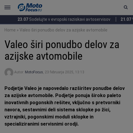
23.07
Sodelujte v evropski raziskavi avtoservisov
21.07
Veliko
Home
»
Valeo širi ponudbo delov za azijske avtomobile
Valeo širi ponudbo delov za
azijske avtomobile
Autor:
MotoFocus
,
23 februarja 2025, 13:13
Podjetje Valeo je napovedalo razširitev ponudbe delov
za azijske avtomobile.
Podjetje ponuja široko paleto
inovativnih pogonskih rešitev, vključno s pretvorniki
navora, sestavnimi deli sistema sklopke po žici,
vztrajniki, pogonskimi moduli sklopke in
specializiranimi servisnimi orodji.