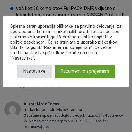
več kot 30 kompletov FullPACK DMF, vključno s
kompletom, zasnovanim za vozilo NISSAN Qashqai II
1.2 DIG-T.
Spletna stran uporablja piškotke za pravilno delovanje, za
tri komplete FullPACK z dvojno suho sklopko, vključno
uporabo analitičnih in marketinških orodij ter za uporabo
s kompletom, namenjenim vozilu HYUNDAI Tucson 1.6
sistema za komentarje. Podrobnosti lahko najdete v
politiki zasebnosti. Če se strinjate z uporabo piškotkov,
T-GDI.
kliknite na gumb "Razumem in sprejemam". Če želite
Več kot 67 koles z dvojno maso (DMF), vključno s
urediti nastavitve piškotkov, kliknite na gumb
tistimi za Hyundai i30 1.6 CRDI.
"Nastavitve".
86 kompletov hidravlične ležajne sklopke, ki ustrezajo
Nastavitve
Razumem in sprejemam
vozilom NISSAN Qashqai II in Toyota Yaris.
653 kompletov običajnih sklopk, ki ustrezajo Toyoti
Aygo in Toyoti Corolli.
Autor:
MotoFocus
Redaktor portalu MotoFocus.si
Ostatnio napisał
:
Sodelujte v evropski raziskavi avtoservisov
,
Veliko zanimanje za sejem MOTORTEC…
,
EU se želi
osamosvojiti od…