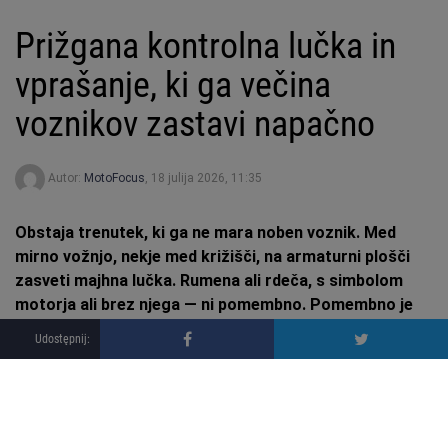
Prižgana kontrolna lučka in
vprašanje, ki ga večina
voznikov zastavi napačno
Autor:
MotoFocus
,
18 julija 2026, 11:35
Obstaja trenutek, ki ga ne mara noben voznik. Med
mirno vožnjo, nekje med križišči, na armaturni plošči
zasveti majhna lučka. Rumena ali rdeča, s simbolom
motorja ali brez njega — ni pomembno. Pomembno je
tisto, kar se dogaja v glavi za volanom: »ali je resno«,
»koliko bo stalo« in — najpogosteje — »morda ugasne
sama«.